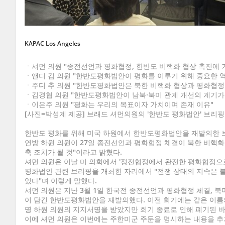
KAPAC Los Angeles
ㆍ셔먼 의원 "종전선언과 평화협정, 한반도 비핵화 협상 촉진에 
ㆍ앤디 김 의원 "한반도평화법안이 평화를 이루기 위해 중요한 
ㆍ주디 추 의원 "한반도평화법안은 북한 비핵화 협상과 평화협정
ㆍ김경협 의원 "한반도평화법안이 남북·북미 관계 개선의 계기가 
ㆍ이은주 의원 "평화는 우리의 목표이자 가치이며 존재 이유"
[사진=박성계 제공] 브래드 셔먼의원의 '한반도 평화법안' 브리핑
한반도 평화를 위해 미국 하원에서 한반도평화법안을 재발의한 
연방 하원 의원이 27일 종전선언과 평화협정 체결이 북한 비핵화
축 조치가 될 것"이라고 밝혔다.
셔먼 의원은 이날 미 의회에서 '정전협정에서 완전한 평화협정으
평화법안 관련 브리핑을 개최한 자리에서 "전쟁 상태의 지속은 
있다"며 이렇게 말했다.
셔먼 의원은 지난 3월 1일 한국전 종전선언과 평화협정 체결, 북
이 담긴 한반도평화법안을 재발의했다. 이전 회기에는 같은 이름
명 하원 의원의 지지서명을 받았지만 회기 종료로 인해 폐기된 바
이에 셔먼 의원은 이번에는 주한미군 주둔을 명시하는 내용을 