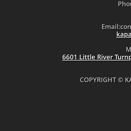
Pho
Email:co
kapa
M
6601 Little River Tur
​COPYRIGHT © K