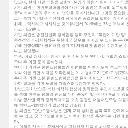
였으며, 현재 셔먼 의원을 포함해 34명의 하원 의원이 지지서명을
셔먼 의원은 한반도평화법안에 대해 "이 법안은 미국의 외교정책
뿐"이라며 "만약 우리가 이 법안을 통과시킨다면 그것은 중요한 
그는 특히 "이 법안은 전쟁의 공식적인 종결만을 말하는 게 아
위해 노력하라고 지시하는 것"이라면서 "미국에는 38선 북녘에 친
라고 강조했다.
셔먼 의원은 종전선언과 평화협정 등의 추진이 "북한에 대한 양
종전선언과 평화협정은 주한미군 철수로 이어질 수 있다는 우려
위해 전쟁상태가 필요하진 않다"며 재발의한 법안에 주한미군 
다고 설명했다.
한편, 이날 행사에는 한국계인 민주당 의원 앤디 김, 매릴린 스
주디 추 의원 등이 참석했다.
앤디 김 의원은 한반도평화법안이 평화를 이루기 위해 중요한 역할
화와 이를 위한 노력을 재확인하는 데 사용하고자 한다고 밝혔다
주디 추 의원 또한 한반도평화법안을 통해 한반도의 항구적인 평
하며 평화를 위한 노력을 자랑스러워한다고 말했다.
한반도평화법안은 북한 비핵화 협상과 평화협정 추진에 도움을 줄
를 통해 한반도 평화와 안정을 위한 중요한 발판이 마련될 수 있
이날 행사엔 국회 평화외교포럼 소속 김경협 더불어민주당 의원
해 한반도평화법안의 필요성을 강조했다.
김 의원은 "한반도평화법은 현재 교착 상태인 남북·북미 관계에
될 수 있고, 궁극적으로 한반도 비핵화 협상을 촉진하는 기반이 
다.
이 의원은 "한반도 종전선언과 평화협정 체결이 이상주의가 아니