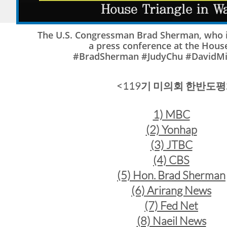
The U.S. Congressman Brad Sherman, who is
a press conference at the House
#BradSherman #JudyChu #DavidMi
<119기 미의회 한반도평화
1) MBC
(2) Yonhap
(3) JTBC
(4) CBS
(5) Hon. Brad Sherman
(6) Arirang News
(7) Fed Net
(8) Naeil News