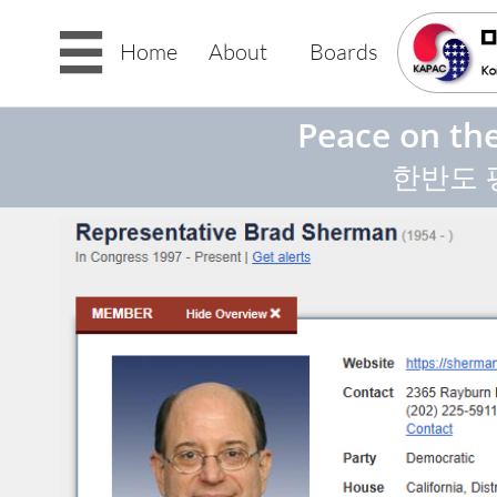

Home
About
Boards
Peace on the
한반도 