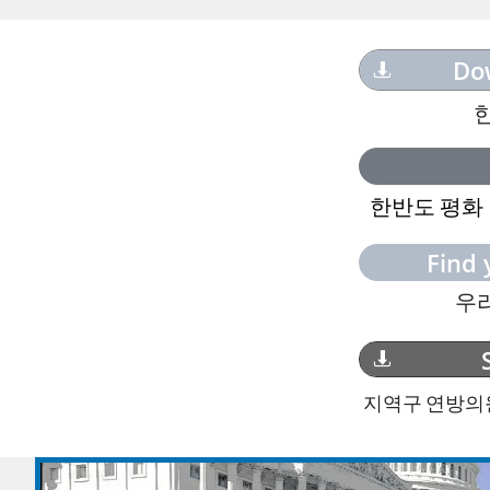
Do

한반도 평화
Find 
우
Sup

지역구 연방의